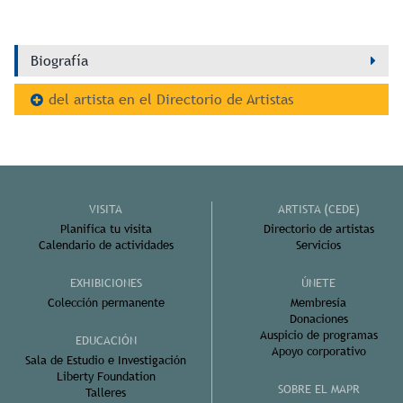
Biografía
del artista en el Directorio de Artistas
VISITA
ARTISTA (CEDE)
Planifica tu visita
Directorio de artistas
Calendario de actividades
Servicios
EXHIBICIONES
ÚNETE
Colección permanente
Membresía
Donaciones
Auspicio de programas
EDUCACIÓN
Apoyo corporativo
Sala de Estudio e Investigación
Liberty Foundation
SOBRE EL MAPR
Talleres