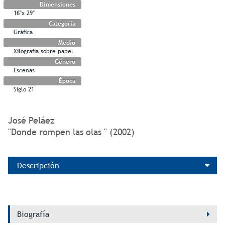
Dimensiones
16"x 29"
Categoría
Gráfica
Medio
Xilografía sobre papel
Género
Escenas
Época
Siglo 21
José Peláez
"Donde rompen las olas " (2002)
Descripción
Biografía