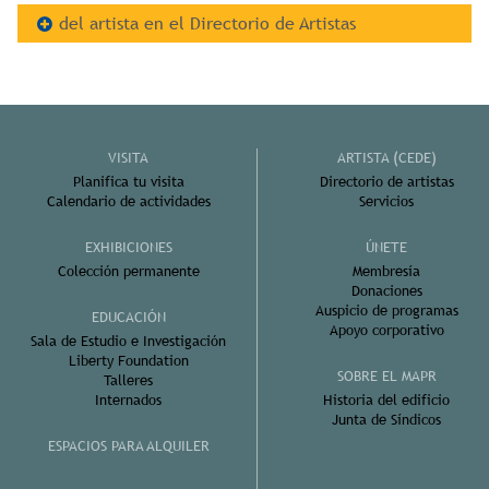
del artista en el Directorio de Artistas
VISITA
ARTISTA (CEDE)
Planifica tu visita
Directorio de artistas
Calendario de actividades
Servicios
EXHIBICIONES
ÚNETE
Colección permanente
Membresía
Donaciones
Auspicio de programas
EDUCACIÓN
Apoyo corporativo
Sala de Estudio e Investigación
Liberty Foundation
SOBRE EL MAPR
Talleres
Internados
Historia del edificio
Junta de Síndicos
ESPACIOS PARA ALQUILER