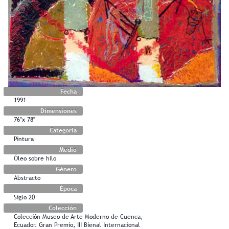
Fecha
1991
Dimensiones
76"x 78"
Categoría
Pintura
Medio
Óleo sobre hilo
Género
Abstracto
Época
Siglo 20
Colección
Colección Museo de Arte Moderno de Cuenca,
Ecuador. Gran Premio, III Bienal Internacional