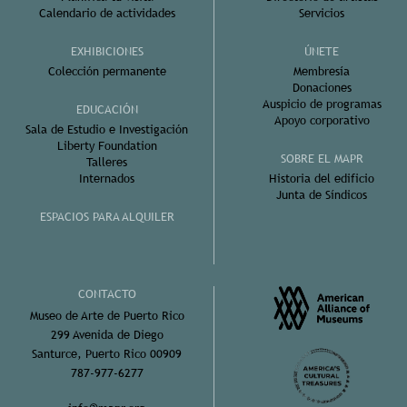
Calendario de actividades
Servicios
EXHIBICIONES
ÚNETE
Colección permanente
Membresía
Donaciones
Auspicio de programas
EDUCACIÓN
Apoyo corporativo
Sala de Estudio e Investigación
Liberty Foundation
SOBRE EL MAPR
Talleres
Internados
Historia del edificio
Junta de Síndicos
ESPACIOS PARA ALQUILER
CONTACTO
Museo de Arte de Puerto Rico
299 Avenida de Diego
Santurce, Puerto Rico 00909
787-977-6277