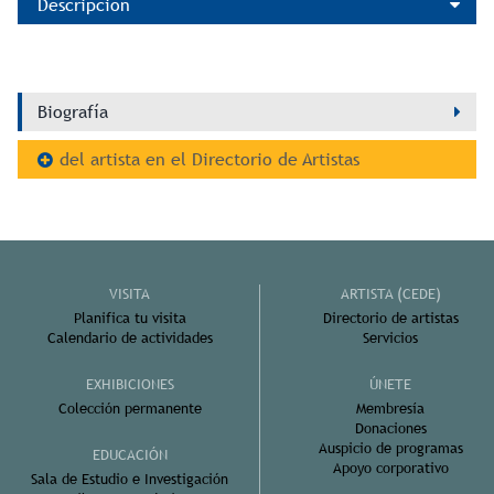
Descripción
Biografía
del artista en el Directorio de Artistas
VISITA
ARTISTA (CEDE)
Planifica tu visita
Directorio de artistas
Calendario de actividades
Servicios
EXHIBICIONES
ÚNETE
Colección permanente
Membresía
Donaciones
Auspicio de programas
EDUCACIÓN
Apoyo corporativo
Sala de Estudio e Investigación