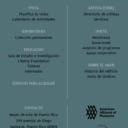
VISITA
ARTISTA (CEDE)
Planifica tu visita
Directorio de artistas
Calendario de actividades
Servicios
EXHIBICIONES
ÚNETE
Colección permanente
Membresía
Donaciones
Auspicio de programas
EDUCACIÓN
Apoyo corporativo
Sala de Estudio e Investigación
Liberty Foundation
SOBRE EL MAPR
Talleres
Internados
Historia del edificio
Junta de Síndicos
ESPACIOS PARA ALQUILER
CONTACTO
Museo de Arte de Puerto Rico
299 Avenida de Diego
Santurce, Puerto Rico 00909