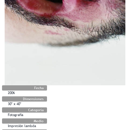
Fecha
2006
Dimensiones
30" x 40"
Categoría
Fotografía
Medio
Impresión lambda