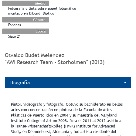
Medio
Fotografía y tinta sobre papel fotográfico
montado en Dibond. Díptico
Género
Escenas
Época
Siglo 21
Osvaldo Budet Meléndez
"AWI Research Team - Storholmen" (2013)
Biografía
Pintor, videógrafo y fotógrafo. Obtuvo su bachillerato en bellas
artes con concentración en pintura de la Escuela de Artes
Plásticas de Puerto Rico en 2004 y su maestría del Maryland
Institute College of Art en 2008. Para el 2011 al 2012 asistió a
la Hanse-Wissenschaftskolleg (HWK) Institute for Advanced
Study, en Delmenhorst, Alemania y fue artista residente del