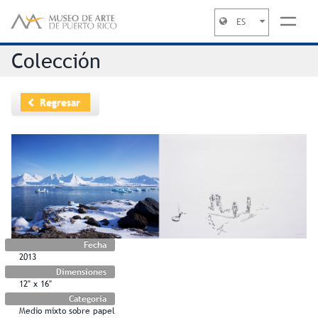
ES
Jump to navigation
Colección
Regresar
Fecha
2013
Dimensiones
12" x 16"
Categoría
Medio mixto sobre papel