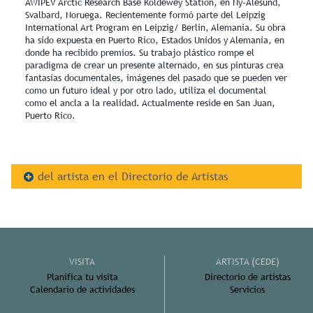
AWIPEV Arctic Research Base Koldewey Station, en Ny-Ålesund,
Svalbard, Noruega. Recientemente formó parte del Leipzig
International Art Program en Leipzig/ Berlin, Alemania. Su obra
ha sido expuesta en Puerto Rico, Estados Unidos y Alemania, en
donde ha recibido premios. Su trabajo plástico rompe el
paradigma de crear un presente alternado, en sus pinturas crea
fantasías documentales, imágenes del pasado que se pueden ver
como un futuro ideal y por otro lado, utiliza el documental
como el ancla a la realidad. Actualmente reside en San Juan,
Puerto Rico.
del artista en el Directorio de Artistas
VISITA
ARTISTA (CEDE)
Planifica tu visita
Directorio de artistas
Calendario de actividades
Servicios