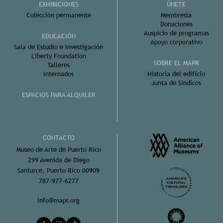
EXHIBICIONES
ÚNETE
Colección permanente
Membresía
Donaciones
Auspicio de programas
EDUCACIÓN
Apoyo corporativo
Sala de Estudio e Investigación
Liberty Foundation
SOBRE EL MAPR
Talleres
Internados
Historia del edificio
Junta de Síndicos
ESPACIOS PARA ALQUILER
CONTACTO
Museo de Arte de Puerto Rico
299 Avenida de Diego
Santurce, Puerto Rico 00909
787-977-6277
info@mapr.org