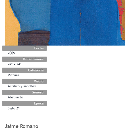
Fecha
2005
Dimensiones
24" x 24"
Categoría
Pintura
Medio
Acrílico y sandtex
Género
Abstracto
Época
Siglo 21
Jaime Romano