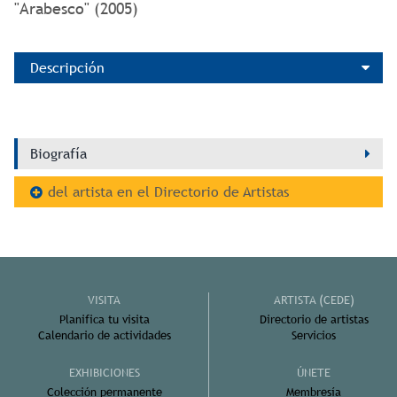
"Arabesco" (2005)
Descripción
Biografía
del artista en el Directorio de Artistas
VISITA
ARTISTA (CEDE)
Planifica tu visita
Directorio de artistas
Calendario de actividades
Servicios
EXHIBICIONES
ÚNETE
Colección permanente
Membresía