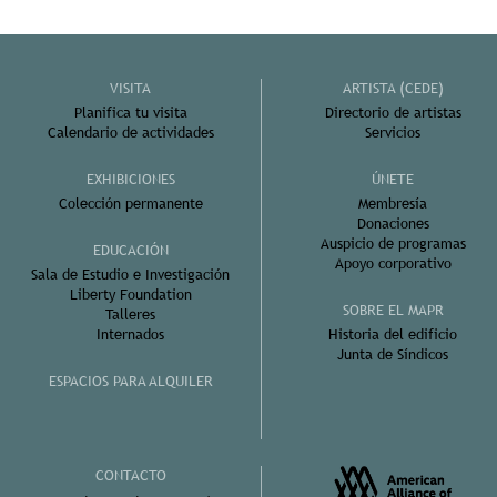
VISITA
ARTISTA (CEDE)
Planifica tu visita
Directorio de artistas
Calendario de actividades
Servicios
EXHIBICIONES
ÚNETE
Colección permanente
Membresía
Donaciones
Auspicio de programas
EDUCACIÓN
Apoyo corporativo
Sala de Estudio e Investigación
Liberty Foundation
SOBRE EL MAPR
Talleres
Internados
Historia del edificio
Junta de Síndicos
ESPACIOS PARA ALQUILER
CONTACTO