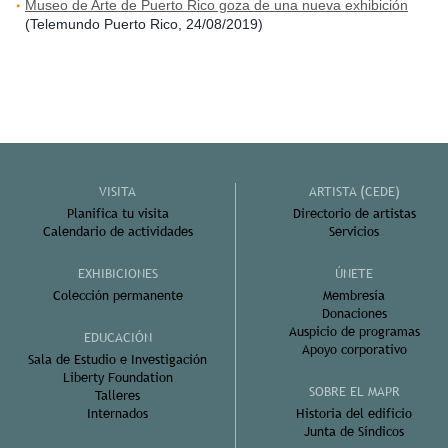
Museo de Arte de Puerto Rico goza de una nueva exhibición
(Telemundo Puerto Rico, 24/08/2019)
VISITA
ARTISTA (CEDE)
Planifica tu visita
Directorio de artistas
Calendario de actividades
Servicios
EXHIBICIONES
ÚNETE
Colección permanente
Membresía
Donaciones
Auspicio de programas
EDUCACIÓN
Apoyo corporativo
Sala de Estudio e Investigación
Liberty Foundation
SOBRE EL MAPR
Talleres
Internados
Historia del edificio
Junta de Síndicos