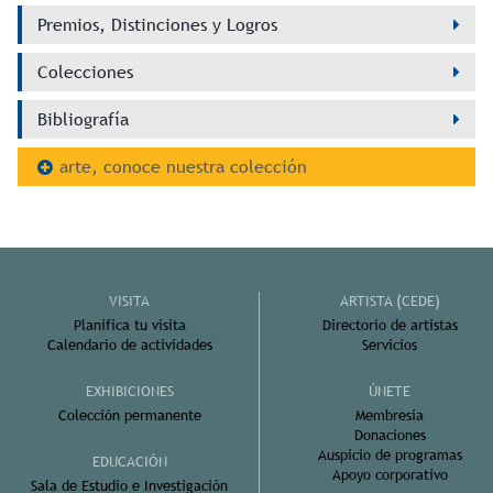
Premios, Distinciones y Logros
Colecciones
Bibliografía
arte, conoce nuestra colección
VISITA
ARTISTA (CEDE)
Planifica tu visita
Directorio de artistas
Calendario de actividades
Servicios
EXHIBICIONES
ÚNETE
Colección permanente
Membresía
Donaciones
Auspicio de programas
EDUCACIÓN
Apoyo corporativo
Sala de Estudio e Investigación